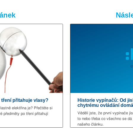
lánek
Násle
 tření přitahuje vlasy?
Historie vypínačů: Od j
chytrému ovládání domá
lastně elektřina je? Přečtěte si
Věděli jste, že první vypínače 
é předměty po tření přitahují
to nebo třeba co všechno se dá 
našeho článku.