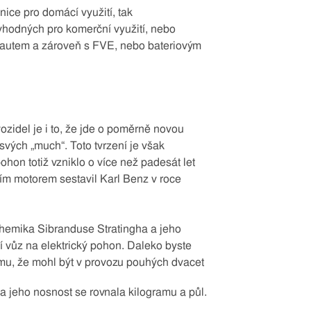
nice pro domácí využití, tak
, vhodných pro komerční využití, nebo
 autem a zároveň s FVE, nebo bateriovým
zidel je i to, že jde o poměrně novou
 svých „much“. Toto tvrzení je však
pohon totiž vzniklo o více než padesát let
cím motorem sestavil Karl Benz v roce
chemika Sibranduse Stratingha a jeho
í vůz na elektrický pohon. Daleko byste
omu, že mohl být v provozu pouhých dvacet
my a jeho nosnost se rovnala kilogramu a půl.