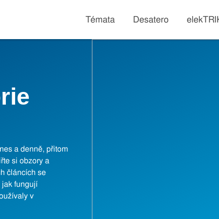
Témata
Desatero
elekTR
rie
dnes a denně, přitom
řte si obzory a
ch článcích se
 jak fungují
oužívaly v