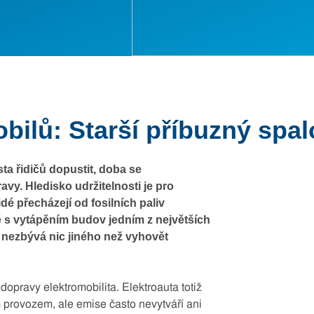
obilů: Starší příbuzný spa
a řidičů dopustit, doba se
ravy. Hledisko udržitelnosti je pro
é přecházejí od fosilních paliv
ně s vytápěním budov jedním z největších
nezbývá nic jiného než vyhovět
opravy elektromobilita. Elektroauta totiž
m provozem, ale emise často nevytváří ani