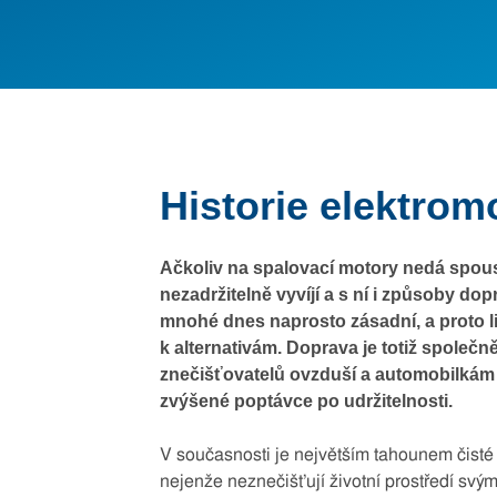
Historie elektrom
Ačkoliv na spalovací motory nedá spoust
nezadržitelně vyvíjí a s ní i způsoby dop
mnohé dnes naprosto zásadní, a proto lid
k alternativám. Doprava je totiž společ
znečišťovatelů ovzduší a automobilkám 
zvýšené poptávce po udržitelnosti.
V současnosti je největším tahounem čisté d
nejenže neznečišťují životní prostředí svý