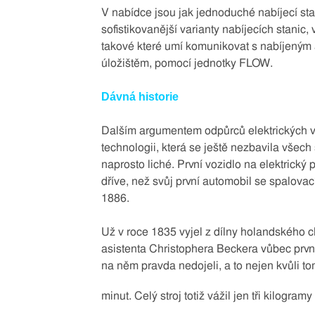
V nabídce jsou jak jednoduché nabíjecí sta
sofistikovanější varianty nabíjecích stanic
takové které umí komunikovat s nabíjeným
úložištěm, pomocí jednotky FLOW.
Dávná historie
Dalším argumentem odpůrců elektrických vo
technologii, která se ještě nezbavila všech
naprosto liché. První vozidlo na elektrický 
dříve, než svůj první automobil se spalova
1886.
Už v roce 1835 vyjel z dílny holandského 
asistenta Christophera Beckera vůbec prvn
na něm pravda nedojeli, a to nejen kvůli t
minut. Celý stroj totiž vážil jen tři kilogra