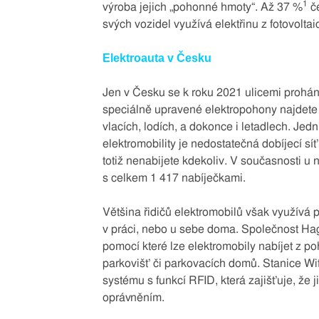
1
výroba jejich „pohonné hmoty“. Až 37 %
če
svých vozidel využívá elektřinu z fotovolta
Elektroauta v Česku
Jen v Česku se k roku 2021 ulicemi proháně
speciálně upravené elektropohony najdete 
vlacích, lodích, a dokonce i letadlech. Je
elektromobility je nedostatečná dobíjecí sí
totiž nenabijete kdekoliv. V současnosti u n
s celkem 1 417 nabíječkami.
Většina řidičů elektromobilů však využívá 
v práci, nebo u sebe doma. Společnost Hag
pomocí které lze elektromobily nabíjet z 
parkovišť či parkovacích domů. Stanice Wi
systému s funkcí RFID, která zajišťuje, že 
oprávněním.