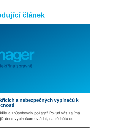
dující článek
iskřících a nebezpečných vypínačů k
cnosti
jiskřily a způsobovaly požáry? Pokud vás zajímá
již dnes vypínačem ovládat, nahlédněte do