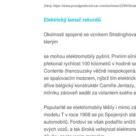
Zdroj: https://www.prestigeelectriccar.com/en/news/2294/Str
Elektrický lamač rekordů
Okolnosti spojené se vznikem Stratinghova
kterým
se mohou elektromobily pyšnit. Prvním silni
překonal rychlost 100 kilometrů v hodině 
Contente (francouzsky věčně nespokojená, p
se spalovacím motorem, nýbrž tím elektrický
dříve belgický konstruktér Camille Jentazy,
milníku zároveň seděl za volantem svého e
Popularitě se elektromobily těšily i mimo z
modelu T v roce 1908 se po Spojených stá
automobilů. Fordovi se však podařilo snížit
svých vozů, a tak široká veřejnost elektrom