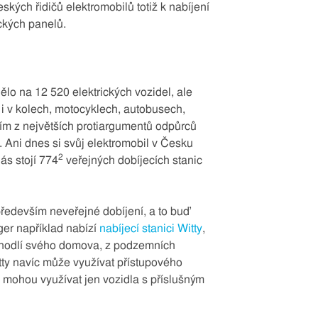
ských řidičů elektromobilů totiž k nabíjení
ických panelů.
lo na 12 520 elektrických vozidel, ale
i v kolech, motocyklech, autobusech,
dním z největších protiargumentů odpůrců
ť. Ani dnes si svůj elektromobil v Česku
2
ás stojí 774
veřejných dobíjecích stanic
především neveřejné dobíjení, a to buď
er například nabízí
nabíjecí stanici Witty
,
pohodlí svého domova, z podzemních
tty navíc může využívat přístupového
ji mohou využívat jen vozidla s příslušným