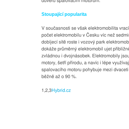
důvěru spalovacím motorům.
Stoupající popularita
V současnosti se však elektromobilita vrací 
počet elektromobilu v Česku víc než sedm
dobíjecí sítě roste i vozový park elektromo
dokáže průměrný elektromobil ujet přibližn
zvládnou i dvojnásobek. Elektromobily jsou
motory, šetří přírodu, a navíc i lépe využív
spalovacího motoru pohybuje mezi dvaceti a 
běžně až o 90 %.
1,2,3
Hybrid.cz