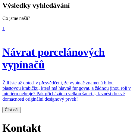
Výsledky vyhledávání
Co jsme našli?
1
Návrat porcelánových
vypínačů
Žili jste až doteď v přesvědčení, že vypínač znamená bílou
plastovou krabičku, která má hlavně fungovat, a žádnou jinou roli v
interiéru nehraje? Pak přicházíte o velkou šanci, jak vnést do své
domácnosti originální designový prvek!
Číst dál
Kontakt