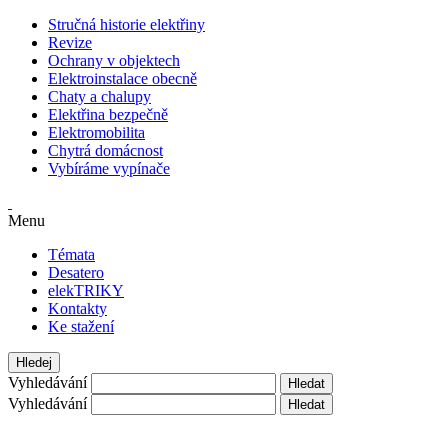
Stručná historie elektřiny
Revize
Ochrany v objektech
Elektroinstalace obecně
Chaty a chalupy
Elektřina bezpečně
Elektromobilita
Chytrá domácnost
Vybíráme vypínače
Menu
Témata
Desatero
elekTRIKY
Kontakty
Ke stažení
Hledej
Vyhledávání
Vyhledávání